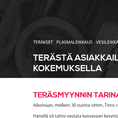
TERÄKSET
PLASMALEIKKAUS
VESILEIKK
TERÄSTÄ ASIAKKAI
KOKEMUKSELLA
TERÄSMYYNNIN TARIN
Aikoinaan, melkein 30 vuotta sitten, Timo 
Hänellä oli tahto vastata kasvavaan kysynt