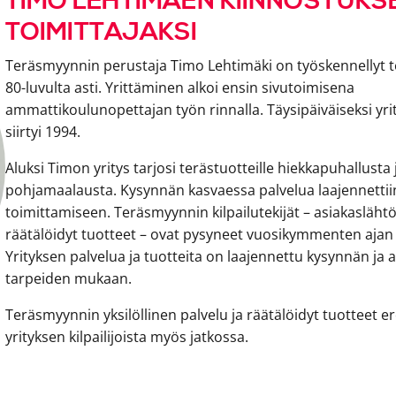
TIMO LEHTIMÄEN KIINNOSTUK
TOIMITTAJAKSI
Teräsmyynnin perustaja Timo Lehtimäki on työskennellyt t
80-luvulta asti. Yrittäminen alkoi ensin sivutoimisena
ammattikoulunopettajan työn rinnalla. Täysipäiväiseksi yri
siirtyi 1994.
Aluksi Timon yritys tarjosi terästuotteille hiekkapuhallusta 
pohjamaalausta. Kysynnän kasvaessa palvelua laajennettii
toimittamiseen. Teräsmyynnin kilpailutekijät – asiakaslähtö
räätälöidyt tuotteet – ovat pysyneet vuosikymmenten ajan
Yrityksen palvelua ja tuotteita on laajennettu kysynnän ja 
tarpeiden mukaan.
Teräsmyynnin yksilöllinen palvelu ja räätälöidyt tuotteet e
yrityksen kilpailijoista myös jatkossa.