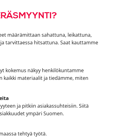
TERÄSMYYNTI?
et määrämittaan sahattuna, leikattuna,
 ja tarvittaessa hitsattuna. Saat kauttamme
ynyt kokemus näkyy henkilökuntamme
kaikki materiaalit ja tiedämme, miten
eita
een ja pitkiin asiakassuhteisiin. Siitä
 asiakkuudet ympäri Suomen.
maassa tehtyä työtä.