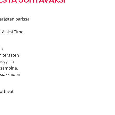
SESTA JOHTAVAKSI
erästen parissa
ttäjäksi Timo
ja
n terästen
isyys ja
 samoina.
asiakkaiden
rottavat