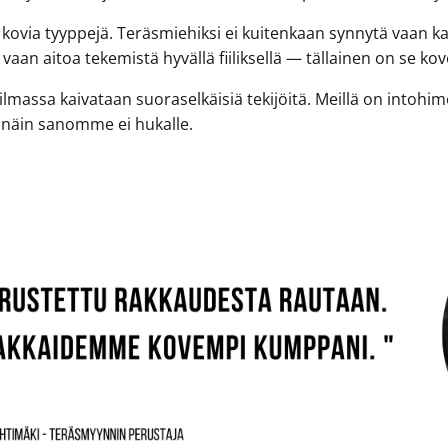
ää kovia tyyppejä. Teräsmiehiksi ei kuitenkaan synnytä vaan k
vaan aitoa tekemistä hyvällä fiiliksellä — tällainen on se 
ssa kaivataan suoraselkäisiä tekijöitä. Meillä on intohimo
a näin sanomme ei hukalle.