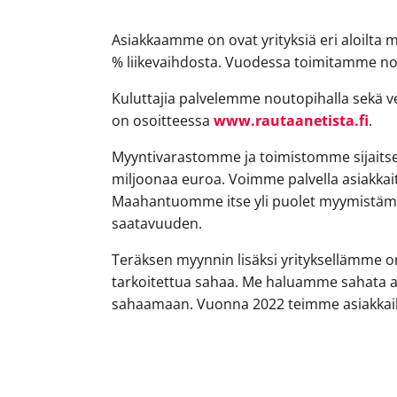
Asiakkaamme on ovat yrityksiä eri aloilta 
% liikevaihdosta. Vuodessa toimitamme no
Kuluttajia palvelemme noutopihalla sekä ve
on osoitteessa
www.rautaanetista.fi
.
Myyntivarastomme ja toimistomme sijaitse
miljoonaa euroa. Voimme palvella asiakkai
Maahantuomme itse yli puolet myymistämme 
saatavuuden.
Teräksen myynnin lisäksi yrityksellämme 
tarkoitettua sahaa. Me haluamme sahata as
sahaamaan. Vuonna 2022 teimme asiakkaill