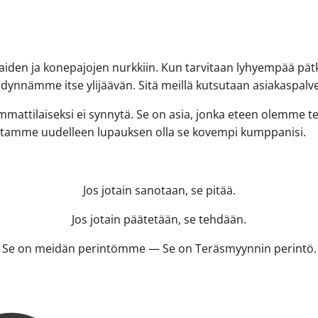
aiden ja konepajojen nurkkiin. Kun tarvitaan lyhyempää pät
ynnämme itse ylijäävän. Sitä meillä kutsutaan asiakaspalve
attilaiseksi ei synnytä. Se on asia, jonka eteen olemme teh
stamme uudelleen lupauksen olla se kovempi kumppanisi.
Jos jotain sanotaan, se pitää.
Jos jotain päätetään, se tehdään.
Se on meidän perintömme — Se on Teräsmyynnin perintö.