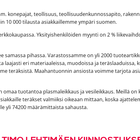
mm. konepajat, teollisuus, teollisuudenkunnossapito, rakennu
in 10 000 tilausta asiakkaillemme ympäri suomen.
rkkokaupassa. Yksityishenkilöiden myynti on 2 % liikevaihd
e samassa pihassa. Varastossamme on yli 2000 tuoteartikke
ta laajasti eri materiaaleissa, muodoissa ja teräslaaduiss
teräksistä. Maahantuonnin ansiosta voimme tarjota asiakka
on omaa tuotantoa plasmaleikkaus ja vesileikkaus. Meillä 
iakkaille teräkset valmiiksi oikeaan mittaan, koska ajatte
e yli 74200 määrämittaista sahausta.