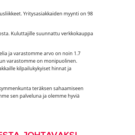
sliikkeet. Yritysasiakkaiden myynti on 98
osta. Kuluttajille suunnattu verkkokauppa
lia ja varastomme arvo on noin 1.7
a, kun varastomme on monipuolinen.
ille kilpailukykyiset hinnat ja
on kymmenkunta teräksen sahaamiseen
lemme sen palveluna ja olemme hyviä