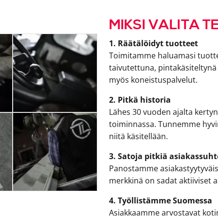
MIKSI VALITA 
1. Räätälöidyt tuotteet
Toimitamme haluamasi tuotte
taivutettuna, pintakäsiteltynä
myös koneistuspalvelut.
2. Pitkä historia
Lähes 30 vuoden ajalta kert
toiminnassa. Tunnemme hyvin 
niitä käsitellään.
3. Satoja pitkiä asiakassuht
Panostamme asiakastyytyväisyyt
merkkinä on sadat aktiiviset
4. Työllistämme Suomessa
Asiakkaamme arvostavat koti