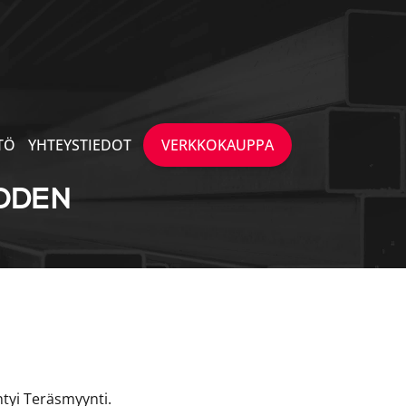
TÖ
YHTEYSTIEDOT
VERKKOKAUPPA
UODEN
ntyi Teräsmyynti.