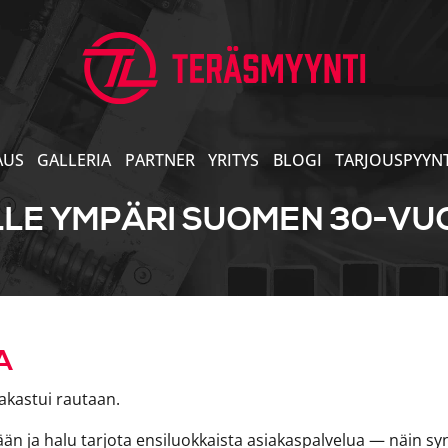
AUS
GALLERIA
PARTNER
YRITYS
BLOGI
TARJOUSPYYN
LLE YMPÄRI SUOMEN 30-V
A
rakastui rautaan.
ään ja halu tarjota ensiluokkaista asiakaspalvelua — näin sy