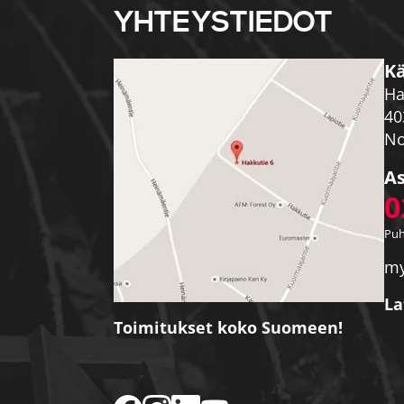
YHTEYSTIEDOT
Kä
Ha
40
No
As
0
Puh
my
La
Toimitukset koko Suomeen!