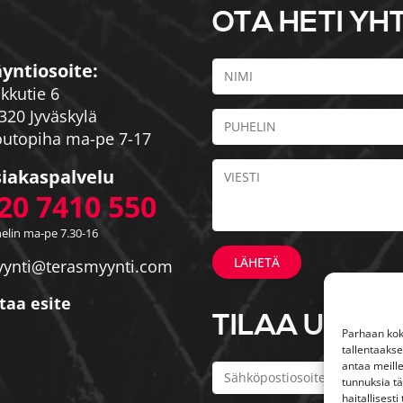
OTA HETI YH
yntiosoite:
kkutie 6
320 Jyväskylä
utopiha ma-pe 7-17
iakaspalvelu
20 7410 550
elin ma-pe 7.30-16
ynti@terasmyynti.com
taa esite
TILAA UUTIS
Parhaan kok
tallentaaks
antaa meille
tunnuksia tä
haitallisesti