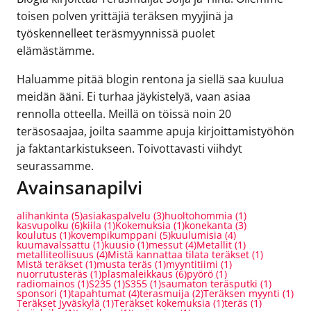
toisen polven yrittäjiä teräksen myyjinä ja
työskennelleet teräsmyynnissä puolet
elämästämme.
Haluamme pitää blogin rentona ja siellä saa kuulua
meidän ääni. Ei turhaa jäykistelyä, vaan asiaa
rennolla otteella. Meillä on töissä noin 20
teräsosaajaa, joilta saamme apuja kirjoittamistyöhön
ja faktantarkistukseen. Toivottavasti viihdyt
seurassamme.
Avainsanapilvi
alihankinta
(5)
asiakaspalvelu
(3)
huoltohommia
(1)
kasvupolku
(6)
kiila
(1)
Kokemuksia
(1)
konekanta
(3)
koulutus
(1)
kovempikumppani
(5)
kuulumisia
(4)
kuumavalssattu
(1)
kuusio
(1)
messut
(4)
Metallit
(1)
metalliteollisuus
(4)
Mistä kannattaa tilata teräkset
(1)
Mistä teräkset
(1)
musta teräs
(1)
myyntitiimi
(1)
nuorrutusteräs
(1)
plasmaleikkaus
(6)
pyörö
(1)
radiomainos
(1)
S235
(1)
S355
(1)
saumaton teräsputki
(1)
sponsori
(1)
tapahtumat
(4)
terasmuija
(2)
Teräksen myynti
(1)
Teräkset Jyväskylä
(1)
Teräkset kokemuksia
(1)
teräs
(1)