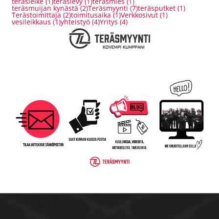
teräsleike
(1)
teräslevy
(1)
teräsmies
(1)
teräsmuijan kynästä
(2)
Teräsmyynti
(7)
teräsputket
(1)
Terästoimittaja
(2)
toimitusaika
(1)
Verkkosivut
(1)
vesileikkaus
(1)
yhteistyö
(4)
Yritys
(4)