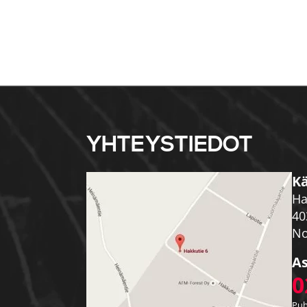
YHTEYSTIEDOT
Kä
Ha
40
No
As
0
Puh