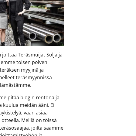
irjoittaa Teräsmuijat Solja ja
Ollemme toisen polven
ä teräksen myyjinä ja
nelleet teräsmyynnissä
elämästämme.
e pitää blogin rentona ja
aa kuulua meidän ääni. Ei
äykistelyä, vaan asiaa
 otteella. Meillä on töissä
 teräsosaajaa, joilta saamme
rjoittamistyöhön ja