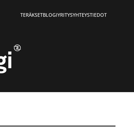
TERÄKSET
BLOGI
YRITYS
YHTEYSTIEDOT
gi