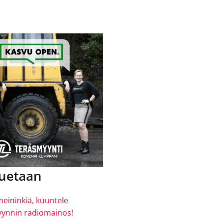
luetaan
meininkiä, kuuntele
ynnin radiomainos!