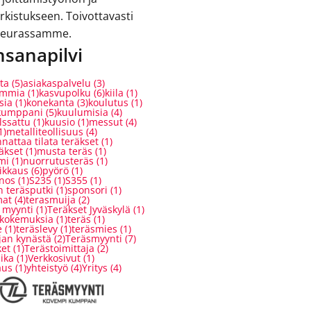
rkistukseen. Toivottavasti
 seurassamme.
nsanapilvi
ta
(5)
asiakaspalvelu
(3)
ommia
(1)
kasvupolku
(6)
kiila
(1)
sia
(1)
konekanta
(3)
koulutus
(1)
kumppani
(5)
kuulumisia
(4)
ssattu
(1)
kuusio
(1)
messut
(4)
1)
metalliteollisuus
(4)
nattaa tilata teräkset
(1)
äkset
(1)
musta teräs
(1)
mi
(1)
nuorrutusteräs
(1)
ikkaus
(6)
pyörö
(1)
nos
(1)
S235
(1)
S355
(1)
 teräsputki
(1)
sponsori
(1)
mat
(4)
terasmuija
(2)
 myynti
(1)
Teräkset Jyväskylä
(1)
 kokemuksia
(1)
teräs
(1)
e
(1)
teräslevy
(1)
teräsmies
(1)
jan kynästä
(2)
Teräsmyynti
(7)
ket
(1)
Terästoimittaja
(2)
ika
(1)
Verkkosivut
(1)
aus
(1)
yhteistyö
(4)
Yritys
(4)