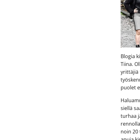
Blogia k
Tiina. 
yrittäji
työsken
puolet 
Haluamm
siellä s
turhaa j
rennolla
noin 20
apuja ki