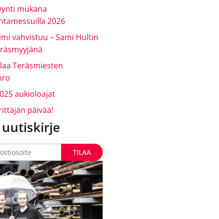
ynti mukana
intamessuilla 2026
imi vahvistuu – Sami Hultin
teräsmyyjänä
ulaa Teräsmiesten
oro
025 aukioloajat
ittäjän päivää!
 uutiskirje