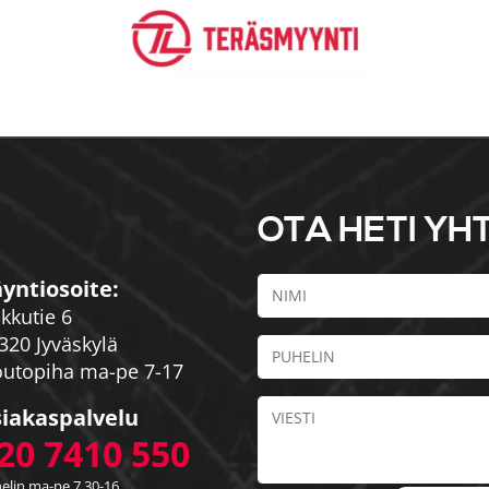
OTA HETI YH
yntiosoite:
kkutie 6
320 Jyväskylä
utopiha ma-pe 7-17
iakaspalvelu
20 7410 550
elin ma-pe 7.30-16