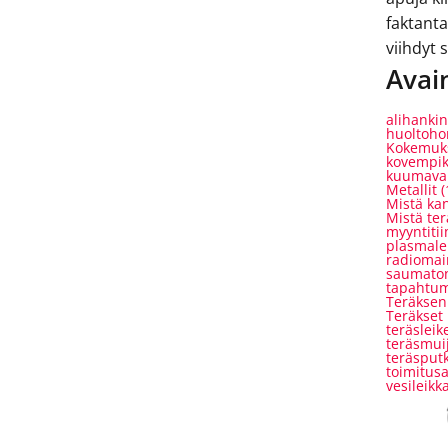
faktanta
viihdyt
Avai
alihankin
huoltoh
Kokemuk
kovempi
kuumaval
Metallit
(
Mistä kan
Mistä ter
myyntitii
plasmale
radiomai
saumaton
tapahtu
Teräksen
Teräkset
teräsleik
teräsmui
teräsput
toimitusa
vesileikk