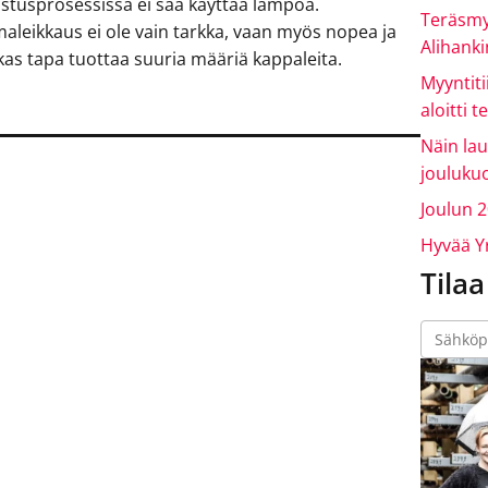
stusprosessissa ei saa käyttää lämpöä.
Teräsmy
aleikkaus ei ole vain tarkka, vaan myös nopea ja
Alihank
as tapa tuottaa suuria määriä kappaleita.
Myyntiti
aloitti 
Näin la
jouluku
Joulun 2
Hyvää Yr
Tilaa