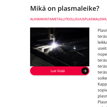
Mikä on plasmaleike?
ALIHANKINTA
METALLITEOLLISUUS
PLASMALEIKK
Plasm
teräs
leikk
useit
nope
terä
terä
Lue lisää
teräs
soike
Kapp
sopiv
plas
Plasm