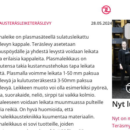
AUS
TERÄSLEIKE
TERÄSLEVY
28.05.2024
aleike on plasmasäteellä sulatusleikattu
levyn kappale. Teräslevy asetetaan
auspöydälle ja yhdestä levystä voidaan leikata
a erilaisia kappaleita. Plasmaleikkaus on
utensa takia kustannustehokas tapa leikata
stä. Plasmalla voimme leikata 1-50 mm paksua
slevyä ja kulutusteräksestä 3-50mm paksua
levyä. Leikkeen muoto voi olla esimerkiksi pyöreä,
a, suorakaide, neliö, sirppi tai vaikka kolmio.
Nyt 
aleeseen voidaan leikata muunmuassa pulteille
ia reikiä. On hyvä huomioida, että
maleikkaustekniikka kuumentaa materiaalin.
Nyt on 
aleikkaus ei sovi tuotteille, joiden
Teräsmy